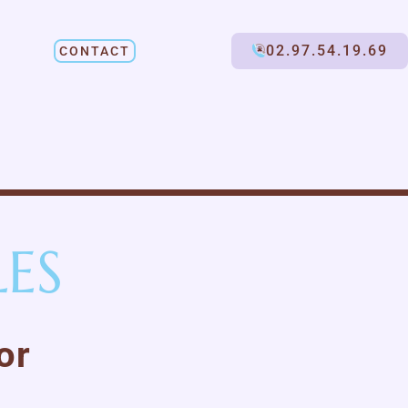
02.97.54.19.69
CONTACT
ES
or